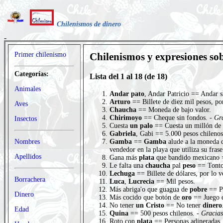
Chilenismos de dinero
Primer chilenismo
Chilenismos y expresiones so
Categorías:
Lista del 1 al 18 (de 18)
Animales
Andar pato
, Andar Patricio == Andar 
Arturo
== Billete de diez mil pesos, p
Aves
Chaucha
== Moneda de bajo valor.
Chirimoyo
== Cheque sin fondos. -
Gr
Insectos
Cuesta
un palo
== Cuesta un millón de 
Gabriela
, Gabi == 5.000 pesos chilenos
Gamba
==
Gamba
alude a la moneda 
Nombres
vendedor en la playa que utiliza su fra
Apellidos
Gana más
plata
que bandido mexicano
Le falta una
chaucha
pal
peso
== Tonto,
Lechuga
== Billete de dólares, por lo v
Borrachera
Luca
,
Lucrecia
== Mil pesos.
Más abriga'o que guagua de
pobre
== Pe
Dinero
Más cocido que botón de
oro
== Juego d
No tener
un Cristo
== No tener
dinero
Edad
Quina
== 500 pesos chilenos. -
Gracias
Roto con
plata
== Personas adineradas, p