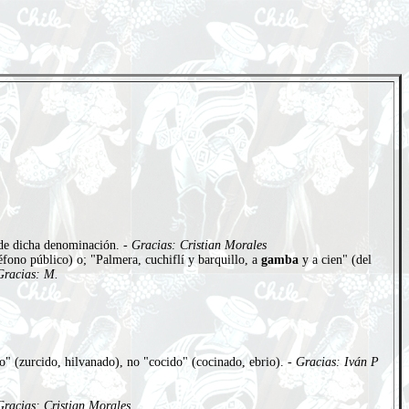
 de dicha denominación. -
Gracias: Cristian Morales
éfono público) o; "Palmera, cuchiflí y barquillo, a
gamba
y a cien" (del
Gracias: M.
o" (zurcido, hilvanado), no "cocido" (cocinado, ebrio). -
Gracias: Iván P
Gracias: Cristian Morales