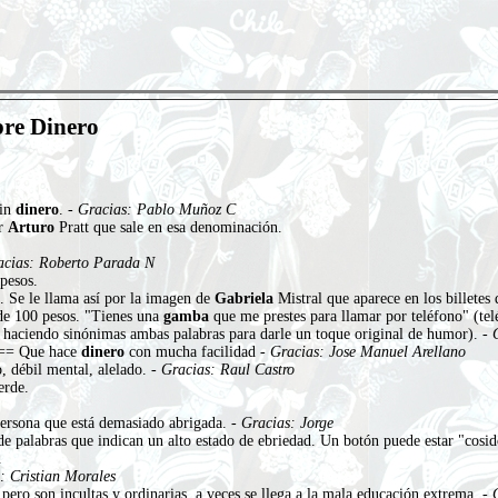
bre Dinero
sin
dinero
. -
Gracias: Pablo Muñoz C
or
Arturo
Pratt que sale en esa denominación.
acias: Roberto Parada N
pesos.
. Se le llama así por la imagen de
Gabriela
Mistral que aparece en los billetes
de 100 pesos. "Tienes una
gamba
que me prestes para llamar por teléfono" (tel
se haciendo sinónimas ambas palabras para darle un toque original de humor). -
 == Que hace
dinero
con mucha facilidad -
Gracias: Jose Manuel Arellano
 débil mental, alelado. -
Gracias: Raul Castro
erde.
rsona que está demasiado abrigada. -
Gracias: Jorge
e palabras que indican un alto estado de ebriedad. Un botón puede estar "cosid
.
: Cristian Morales
ero son incultas y ordinarias, a veces se llega a la mala educación extrema. -