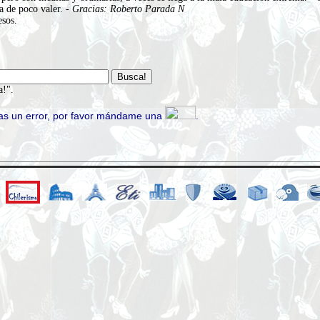
a de poco valer. -
Gracias: Roberto Parada N
sos.
a!".
ras un error, por favor mándame una
.